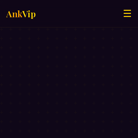
Ank
Vip
☰